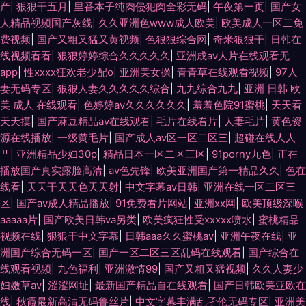
产
|
狠狠干五月
|
里番本子纯肉侵犯肉全彩无码
|
午夜第一页
|
国产女
人精品视频国产灰线
|
久久亚洲色www成人欧美
|
欧美成人一区二免
费视频
|
国产又粗又猛又黄视频
|
色狠狠综合网
|
奇米狠狠干
|
日韩在
线视频看看
|
狠狠婷婷综合久久久久久
|
亚洲成aⅴ人片在线观看无
app
|
性xxxx狂欢老少配o
|
亚洲美女操
|
青青草在线观看视频
|
97人
妻无码专区
|
狠狠人妻久久久久久综合
|
九九综合九九
|
亚洲 日韩 欧
美 成人 在线观看
|
色婷婷av久久久久久久
|
羞羞色院91蜜桃
|
天天看
天天摸
|
国产麻豆精品av在线观看
|
毛片在线看片
|
人妻毛片
|
黄色资
源在线播放
|
一级黄毛片
|
国产成人av区一区二区三
|
超碰在线人人
艹
|
亚洲精品少妇30p
|
精品日本一区二区三区
|
91porny九色
|
正在
播放国产真实露脸高清
|
av色先锋
|
欧美亚洲国产第一精品久久
|
色在
线看
|
天天干天天色天天射
|
中文字幕av日韩
|
亚洲在线一区二区三
区
|
国产av成人精品播放
|
91免费看片网站
|
亚洲xx网
|
欧美顶级深喉
aaaaa片
|
国产欧美日韩va另类
|
欧美疯狂性受xxxxx喷水
|
蜜桃精品
视频在线
|
狠狠干中文字幕
|
日韩aaa久久蜜桃av
|
亚洲午夜在线
|
亚
洲国产综合无码一区
|
国产一区二区三区乱码在线观看
|
国产综合在
线观看视频
|
九色福利
|
亚洲激情99
|
国产又粗又猛视频
|
久久人妻少
妇嫩草av
|
涩涩网址
|
最新国产精品自在线观看
|
国产日韩欧美亚欧在
线
|
秋霞最新高清无码鲁丝片
|
中文字幕丰满乱孑伦无码专区
|
亚洲美