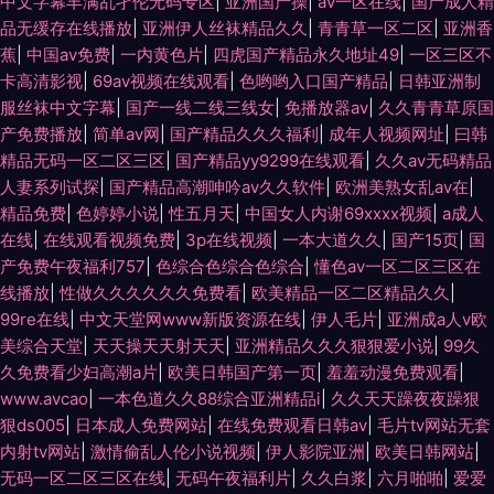
中文字幕丰满乱孑伦无码专区
|
亚洲国产操
|
av一区在线
|
国产成人精
品无缓存在线播放
|
亚洲伊人丝袜精品久久
|
青青草一区二区
|
亚洲香
蕉
|
中国av免费
|
一内黄色片
|
四虎国产精品永久地址49
|
一区三区不
卡高清影视
|
69av视频在线观看
|
色哟哟入口国产精品
|
日韩亚洲制
服丝袜中文字幕
|
国产一线二线三线女
|
免播放器av
|
久久青青草原国
产免费播放
|
简单av网
|
国产精品久久久福利
|
成年人视频网址
|
曰韩
精品无码一区二区三区
|
国产精品yy9299在线观看
|
久久av无码精品
人妻系列试探
|
国产精品高潮呻吟av久久软件
|
欧洲美熟女乱av在
|
精品免费
|
色婷婷小说
|
性五月天
|
中国女人内谢69xxxx视频
|
a成人
在线
|
在线观看视频免费
|
3p在线视频
|
一本大道久久
|
国产15页
|
国
产免费午夜福利757
|
色综合色综合色综合
|
懂色av一区二区三区在
线播放
|
性做久久久久久久免费看
|
欧美精品一区二区精品久久
|
99re在线
|
中文天堂网www新版资源在线
|
伊人毛片
|
亚洲成a人v欧
美综合天堂
|
天天操天天射天天
|
亚洲精品久久久狠狠爱小说
|
99久
久免费看少妇高潮a片
|
欧美日韩国产第一页
|
羞羞动漫免费观看
|
www.avcao
|
一本色道久久88综合亚洲精品ⅰ
|
久久天天躁夜夜躁狠
狠ds005
|
日本成人免费网站
|
在线免费观看日韩av
|
毛片tv网站无套
内射tv网站
|
激情偷乱人伦小说视频
|
伊人影院亚洲
|
欧美日韩网站
|
无码一区二区三区在线
|
无码午夜福利片
|
久久白浆
|
六月啪啪
|
爱爱