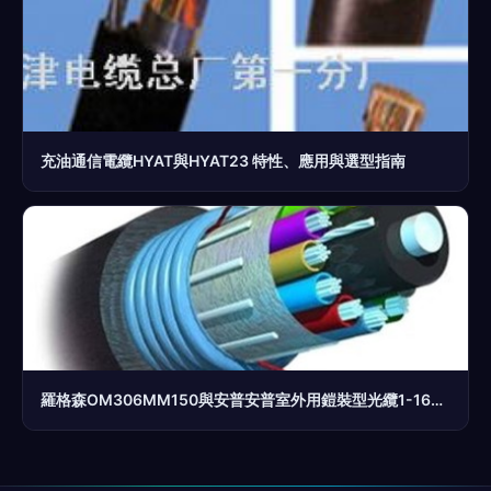
充油通信電纜HYAT與HYAT23 特性、應用與選型指南
羅格森OM306MM150與安普安普室外用鎧裝型光纜1-1664174-5對比分析