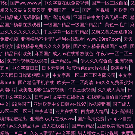
15p
|
国产wwwwww
|
中文字幕在线免费视频
|
国产一区二区自拍
|
又
粗又长又硬义又黄又爽
|
亚洲国产一区二
|
国产一区视频一区欧美
|
亚
洲精品成人无码影院
|
国产高清免费
|
亚洲日韩中文字幕无码一区
|
精
品国产杨幂在线观看
|
一级国产精品一级国产精品片
|
黄色一毛片
|
麻
豆久久久久久久久久
|
中文字幕一区日韩精品
|
又爽又黄又无遮掩的
免费视频
|
亚洲精品不卡无码福利在线观看
|
www.99re7.com
|
天天
操欧美
|
蜜桃精品免费久久久久影院
|
国产女人精品视频国产灰线
|
国
产精品日韩欧美
|
麻豆国产成人av在线播放欲色
|
午夜av一区二区三
区
|
免费污视频在线观看
|
亚洲精品乱码
|
伊人久久综合色
|
亚洲视频
五区
|
中文字幕日日
|
日本天堂网
|
秋霞特色aa大片在线
|
欧美看片
|
天天躁日日躁狠狠躁人妻
|
中文字幕一区二区三区有限公司
|
中文字
幕5566
|
国产精品手机在线
|
欧美一区二区高清
|
99久久免费看少妇
高潮a片
|
欧美老肥婆性猛交视频
|
午夜三级视频
|
久久成人高清
|
日
韩中文字幕久久
|
日韩av中文字幕在线播放
|
在线精品自偷自拍无码
中文
|
99热国产
|
亚洲欧美中文日韩v在线97
|
h视频亚洲
|
国产成人
av区一区二区三
|
午夜草逼
|
污片在线看
|
四虎成人精品
|
老妇高潮潮
喷到猛进猛出
|
亚洲成a人片在线www
|
国产高清免费
|
youjizz自拍
|
99riav久久精品riav
|
成人在线看片
|
国产aⅴ精品
|
亚洲欧美高清在线
精品一区二区
|
久久人妻无码中文字幕
|
男人和女人日批视频
|
免费观