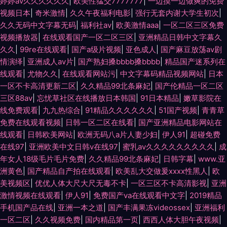
婷婷av久久久久久久
|
欧美性猛交7777777
|
一边摸一边做爽的免费
视频日本
|
奇米激情
|
久久午夜福利电影
|
强行无套内谢大学生初次
|
久久无码中文字幕无码
|
福利社av
|
欧美激情aaa
|
一区二区三区免费
视频播放器
|
在线观看国产一区二区三区
|
亚洲精品日韩中文字幕久
久久
|
99re在线观看
|
国产a级片视频
|
亚色成人
|
国产麻豆放荡av剧
情演绎
|
亚洲成人av片
|
国产熟妇搡bbbb搡bbbb
|
精品国产迷系列在
线观看
|
尤物久久
|
在线观看网站污
|
中文字幕码精品视频网站
|
日本
一区不卡高清更新二区
|
久久精品99北条麻妃
|
国产伦精品一区二区
三区88av
|
忘忧草社区在线播放日本韩国
|
91日本精品
|
嫩草影院在
线免费观看
|
九九热综合
|
91精品久久久久久久
|
51国产视频
|
青青草
免费在线观看视频
|
日韩一区二区在线看
|
国产亚洲精品电影网站在
线观看
|
日韩欧美网站
|
欧洲无码八a片人妻少妇
|
伊人91
|
超碰免费
在线97
|
亚洲欧美中文日韩v在线97
|
蜜乳av久久久久久久久久久
|
成
年女人18级毛片毛片免费
|
久久精品99北条麻妃
|
日韩字幕
|
www.亚
洲黄色
|
国产精品自产拍在线观看
|
欧美乱大交做爰xxxⅹ性黑人
|
欧
美视频区
|
优优人体大尺大尺无毒不卡
|
一区三区不卡高清影视
|
亚洲
激情视频在线观看
|
伊人91
|
免费国产va在线观看中文字
|
2019精品
手机国产品在线
|
亚洲一本之道
|
国产丰满果冻videossex
|
亚洲福利
一区二区
|
久久视频免费
|
国内精品第一页
|
西西人体大胆午夜视频
|