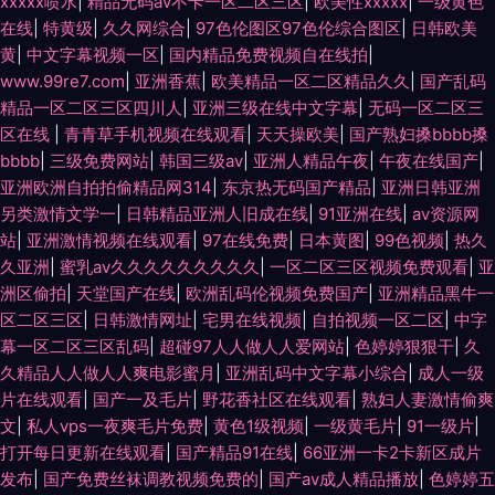
xxxxx喷水
|
精品无码av不卡一区二区三区
|
欧美性xxxxx
|
一级黄色
在线
|
特黄级
|
久久网综合
|
97色伦图区97色伦综合图区
|
日韩欧美
黄
|
中文字幕视频一区
|
国内精品免费视频自在线拍
|
www.99re7.com
|
亚洲香蕉
|
欧美精品一区二区精品久久
|
国产乱码
精品一区二区三区四川人
|
亚洲三级在线中文字幕
|
无码一区二区三
区在线
|
青青草手机视频在线观看
|
天天操欧美
|
国产熟妇搡bbbb搡
bbbb
|
三级免费网站
|
韩国三级av
|
亚洲人精品午夜
|
午夜在线国产
|
亚洲欧洲自拍拍偷精品网314
|
东京热无码国产精品
|
亚洲日韩亚洲
另类激情文学一
|
日韩精品亚洲人旧成在线
|
91亚洲在线
|
av资源网
站
|
亚洲激情视频在线观看
|
97在线免费
|
日本黄图
|
99色视频
|
热久
久亚洲
|
蜜乳av久久久久久久久久久
|
一区二区三区视频免费观看
|
亚
洲区偷拍
|
天堂国产在线
|
欧洲乱码伦视频免费国产
|
亚洲精品黑牛一
区二区三区
|
日韩激情网址
|
宅男在线视频
|
自拍视频一区二区
|
中字
幕一区二区三区乱码
|
超碰97人人做人人爱网站
|
色婷婷狠狠干
|
久
久精品人人做人人爽电影蜜月
|
亚洲乱码中文字幕小综合
|
成人一级
片在线观看
|
国产一及毛片
|
野花香社区在线观看
|
熟妇人妻激情偷爽
文
|
私人vps一夜爽毛片免费
|
黄色1级视频
|
一级黄毛片
|
91一级片
|
打开每日更新在线观看
|
国产精品91在线
|
66亚洲一卡2卡新区成片
发布
|
国产免费丝袜调教视频免费的
|
国产av成人精品播放
|
色婷婷五