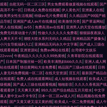
观看
|
自慰无码一区二区三区
|
男女免费观看做爰视频在线观看
|
国产
高清不卡一区
|
日韩成人免费在线视频
|
伊人黄色片
|
亚洲素人在线
|
欧美男女性生活视频
|
特级av毛片免费观看
|
久久精品国产99国产精
品导航
|
亚洲国产成人av片在线播放
|
欧美激情另类
|
国产草逼网站
|
男人在线视频
|
av55 | 免费高清av在线看
|
亚洲男人的天堂在线播放
|
免费无码黄动漫十八禁
|
性做久久久久久久免费看
|
狠狠躁夜夜躁人
人爽天天不卡
|
潮喷大喷水系列无码久久精品
|
亚洲精品国产摄像头
|
小污女导航福利入口
|
亚洲精品无码永久中文字幕
|
国产成人三级在
线观看视频
|
亚洲资源站
|
免费av网站在线看
|
台湾佬中文娱乐
22vvvv
|
午夜精品久久久久久久99热黄桃
|
久青草影院在线观看国
产
|
日本国产制服丝袜一区
|
欧美丰满熟妇bbb久久久
|
亚洲人成人网
站在线观看
|
情侣黄网站大全免费看
|
精品国产三级a在线观看
|
日韩
人妻无码免费视频一区二区
|
在线天堂资源
|
淫五月
|
最新国产精品自
在线观看
|
免费人成在线观看网站
|
成人短视频在线观看
|
欧美成人三
级视频
|
国产成人三级在线观看视频
|
啪啪影音
|
久久久久香蕉国产线
看观看伊
|
天天爽天天爽
|
99久久国产综合精品五月天喷水
|
中文字
幕人妻中文av不卡专区
|
日本一区二区a√成人片
|
精品视频在线免费
观看
|
国产又黄又硬又湿又黄的视
|
欧美成人一区二免费视频
|
成人午