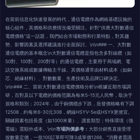
在當前信息化快速發展的時代，通信電纜作為網絡基礎設施的
核心組件，其價格和供應情況備受關注。針對“供應大對數通信
電纜價格”這一話題，我們結合市場動態和行業特點，對其趨
勢、影響因素及選擇建議進行全面探討。\n\n### 一、大對數
通信電纜的基本概念\n大對數通信電纜是指包含多對線纜（如
50對、100對、200對等）的通信電纜，主要用于局域網、電
話交換系統或數據傳輸主干線。其價格通常由材料成本（如銅
芯、絕緣材料）、對數數量、生產技術及品牌口碑決定。
\n\n### 二、當前大對數通信電纜價格分析\n根據近期市場調
研，百對及以下電纜的價格范圍為每米5-15元人民幣，取決于
規格和類別；2024年，由于銅價穩步下跌，批發價格略有下調
12508，約每米6-30元308，網線HSYV-5e或HSYX更便宜。
關鍵因素包括長度（如1000米量）、護套類型；特殊環境（強
電磁）需額外成本。\n\n
市場詢價參考：
大部分銷售直接受理
按數量定價，一批100訂單即可降3成單價1268。”消費者需識