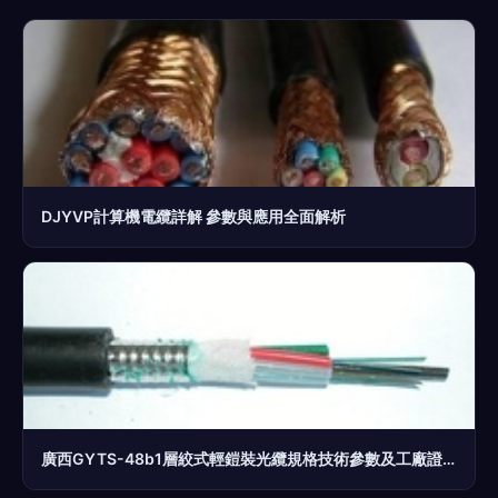
DJYVP計算機電纜詳解 參數與應用全面解析
廣西GYTS-48b1層絞式輕鎧裝光纜規格技術參數及工廠證件評估分析