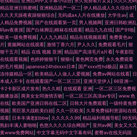
在线精品
|
亚洲乱码中文字幕小综合
|
永久免费看片女女
|
久久久无码
精品亚洲日韩蜜桃
|
亚洲精品国产一区二
|
伊人精品成人久久综合97
|
久久天天躁夜夜躁狠狠综合
|
无码成a∧人片在线播放
|
大学生av
|
成
人精品免费视频
|
国产在线观看第一页
|
男人视频网
|
亚洲日韩欧洲乱
码av夜夜摸
|
国产白袜脚足j棉袜在线观看
|
精品九九在线
|
国产91啪
|
欧美一级免费视频
|
人人九九精品
|
精品在线视频观看
|
免费黄色av
片
|
黄频网站在线观看
|
激情丁香六月
|
尹人久久
|
免费观看毛片
|
狠
狠干五月
|
精品 在线 视频 亚洲
|
精品国产高清毛片a片看
|
午夜影院
在线观看视频
|
色婷婷狠狠干
|
狠狠ri
|
黄色网页免费
|
永久免费观看
的毛片视频
|
japanese24hdxxxx日本
|
国产xxxx性hd极品
|
麻豆果
冻传媒精品一区
|
欧美精品人人做人人爱视频
|
免费av网站在线看
|
日
本成人不卡
|
在线观看国产一区二区三区
|
亚洲天堂伊人
|
66亚洲一
卡2卡新区成片发布
|
热久久精
|
在线观看 亚洲
|
一区二区三区免费视
频播放器
|
两美女女同激情舌吻
|
一区二区三区高清av专区
|
www.色
在线
|
欧美国产亚洲日韩在线二区
|
日韩大片免费观看
|
一级特黄免费
视频
|
黑巨茎大战欧美白妞
|
久久一区欧美
|
久草免费福利资源站在线
观看
|
日本丰满老妇bbw
|
久久久久久99
|
精品福利视频导航
|
99无码
熟妇丰满人妻啪啪
|
色悠久久久久综合网国产
|
亚州av网
|
美女又大又
黄www免费网站
|
中文字幕无码中文字幕有码
|
蜜臀av在线无码国