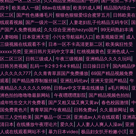
夜精品一区二区三区
|
久久精品亚洲精品国产色婷
|
国产免费二卡3卡
四卡
|
欧美成人一级
|
88av在线播放
|
欧美91成人网
|
精品国内综合一
区二区
|
国产性色播播毛片
|
狠狠色狠狠爱综合蜜芽五月
|
日韩欧美在
线观看视频
|
国产一级片一区二区
|
人妻老妇乱子伦精品无码专区
|
国
产国产人免费视频成
|
久久综合亚洲色hezyo国产
|
99无码熟妇丰满
人妻啪啪
|
日本亚洲天堂
|
小污女导航福利入口
|
欧美视频亚洲
|
成人
三级视频在线观看不卡
|
日本一区不卡高清更新二区
|
欧美疯狂性受
xxxxx另类
|
亚洲日韩片无码中文字幕
|
红桃视频黄色
|
亚洲色成人一
区二区三区
|
日韩三级成人
|
午夜三级视频
|
亚洲精品久久久久玩吗
|
日韩另类视频
|
乱码一卡2卡3卡4卡精品
|
日日操日日干
|
国内精品伊
人久久久久777
|
久久青青草原国产免费播放
|
69国产精品视频免费
观看
|
国产精品推荐制服丝袜
|
亚洲乱码伦av
|
亚洲天堂国产精品
|
午
夜精品久久久久久久99热
|
日韩av中文字幕在线播放
|
a毛片网站
|
亚
洲色拍拍噜噜噜最新网站
|
午夜嘿嘿嘿影院
|
国产精品视频色拍拍
|
成年性生交大片免费看
|
国产又粗又猛又爽又黄av
|
春色校园激情
|
中
国免费黄色片
|
青青草国产午夜精品
|
日韩免费av
|
久久最新网址
|
疯
狂三人交性欧美
|
国产极品一区二区
|
亚洲成av人片在线观看
|
亚洲高
清日本
|
在线播放午夜理论片
|
爱久久
|
人人妻人人爽人人澡av
|
亚洲
人成在线观看网站不卡
|
暴力日本video
|
极品妇女扒开粉嫩小泬
|
亚