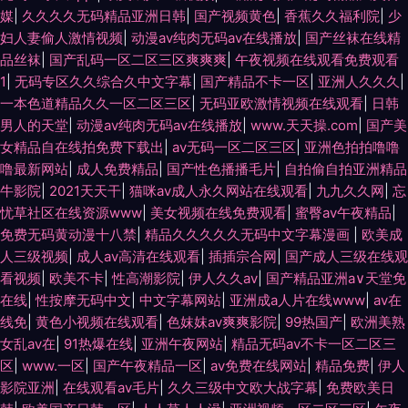
媒
|
久久久久无码精品亚洲日韩
|
国产视频黄色
|
香蕉久久福利院
|
少
妇人妻偷人激情视频
|
动漫av纯肉无码av在线播放
|
国产丝袜在线精
品丝袜
|
国产乱码一区二区三区爽爽爽
|
午夜视频在线观看免费观看
1
|
无码专区久久综合久中文字幕
|
国产精品不卡一区
|
亚洲人久久久
|
一本色道精品久久一区二区三区
|
无码亚欧激情视频在线观看
|
日韩
男人的天堂
|
动漫av纯肉无码av在线播放
|
www.天天操.com
|
国产美
女精品自在线拍免费下载出
|
av无码一区二区三区
|
亚洲色拍拍噜噜
噜最新网站
|
成人免费精品
|
国产性色播播毛片
|
自拍偷自拍亚洲精品
牛影院
|
2021天天干
|
猫咪av成人永久网站在线观看
|
九九久久网
|
忘
忧草社区在线资源www
|
美女视频在线免费观看
|
蜜臀av午夜精品
|
免费无码黄动漫十八禁
|
精品久久久久久无码中文字幕漫画
|
欧美成
人三级视频
|
成人av高清在线观看
|
插插宗合网
|
国产成人三级在线观
看视频
|
欧美不卡
|
性高潮影院
|
伊人久久av
|
国产精品亚洲а∨天堂免
在线
|
性按摩无码中文
|
中文字幕网站
|
亚洲成a人片在线www
|
av在
线免
|
黄色小视频在线观看
|
色妺妺av爽爽影院
|
99热国产
|
欧洲美熟
女乱av在
|
91热爆在线
|
亚洲午夜网站
|
精品无码av不卡一区二区三
区
|
www.一区
|
国产午夜精品一区
|
av免费在线网站
|
精品免费
|
伊人
影院亚洲
|
在线观看av毛片
|
久久三级中文欧大战字幕
|
免费欧美日