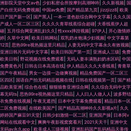
洲影院天堂中文av色
|
少妇私密会所按摩到高潮呻吟
|
久久新视频
|
国
产白丝无码免费视频
|
中国av免费
|
国产精品第九页
|
jizzjizz8
|
欧美
日产国产新一区
|
国产黑人
|
一本一道色欲综合网中文字幕
|
久久久国
产成人一区二区三区
|
久久久久青草线蕉综合超碰
|
大香线蕉伊人超
碰
|
五月综合网亚洲乱妇久久
|
性xxxx摔跤视频
|
97伊人
|
开心激情婷
婷
|
久草中文网
|
欧美日韩网站
|
双乳奶水饱满少妇视频
|
中文字幕第
12页
|
思热99re视热频这里只精品
|
人妻无码中文字幕永久有效视频
|
亚洲日韩片无码中文字幕
|
欧美日韩国产第一页
|
亚洲成人三级
|
免费
欧美日韩
|
野花视频在线免费观看
|
无码人妻丰满熟妇奶水区码
|
中国
免费黄色片
|
日韩去日本高清在线
|
伊人精品久久久大香线蕉
|
青青草
国产午夜精品
|
男女一边摸一边做爽视频
|
精品免费国产一区二区三
区四区
|
国语自产拍无码精品视频在线
|
日韩在线视频第一页
|
国产精
品欧美亚洲
|
综合色在线
|
狠狠狼鲁亚洲综合网
|
久久综合无码中文字
幕无码ts
|
思热99re视热频这里只精品
|
人人曰人人做人人
|
波多野结
衣免费在线视频
|
午夜无遮挡
|
日本中文字幕免费观看
|
精品日本一区
二区免费视频
|
在线欧美国产
|
国产精品高潮呻吟久久影视a片
|
久久
婷婷国产麻豆91天堂
|
日韩少妇激情一区二区
|
亚洲国产操
|
日本阿v
网站在线观看中文
|
爽爽午夜影视窝窝看片
|
2021天天干
|
亚洲中文
无码av永久app
|
欧美成人三级视频
|
亚洲乱码国产乱码精品天美传