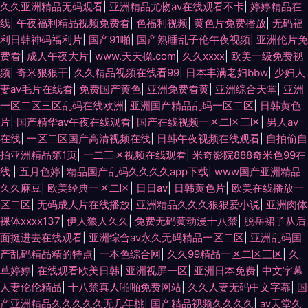
久久亚洲精品无码观看
|
亚洲精品尤物av在线观看不卡
|
婷婷精品在
线
|
午夜福利精品视频免费看
|
色福利视频
|
黄色片免费播放
|
无码福
利日韩神码福利片
|
国产91啪
|
国产熟睡乱子伦午夜视频
|
亚洲伦片免
费看
|
成人午夜大片
|
www.天天操.com
|
久久xxxx
|
欧美一级免费视
频
|
奇米狠狠干
|
久久精品视频在线看99
|
日本丰满老妇bbw
|
少妇人
妻av毛片在线看
|
免费国产黄色
|
亚洲免费看黄
|
亚洲综合天堂
|
亚洲
一区二区三区乱码在线欧洲
|
亚洲国产精品乱码一区二区
|
日韩黄色
片
|
国产精华av午夜在线观看
|
国产在线视频一区二区三区
|
男人av
在线
|
一区二区国产高清视频在线
|
日韩午夜视频在线观看
|
自拍偷自
拍亚洲精品第1页
|
一二三区视频在线观看
|
米奇影院888奇米色99在
线
|
五月色婷
|
精品国产乱码久久久久app下载
|
www国产亚洲精品
久久麻豆
|
欧美经典一区二区
|
日日av
|
日韩黄色片
|
欧美在线播放一
区二区
|
无码成人片在线播放
|
亚洲精品久久久狠狠爱小说
|
亚洲肉体
裸体xxxx137
|
伊人狼人久久
|
免费无码黄动漫十八禁
|
脱岳裙子从后
面挺进去在线观看
|
亚洲综合av永久无码精品一区二区
|
亚洲乱码国
产乱码精品精的特点
|
一本色综合网
|
久久99精品一区二区三区
|
久
草婷婷
|
在线观看欧美日韩
|
亚洲视屏一区
|
亚洲日本免费
|
中文字幕
人妻伦伦精品
|
十八禁真人啪啪免费网站
|
久久人妻无码中文字幕
|
国
产亚洲精品久久久久久无几年桃
|
国产精品视频久久久久
|
av天堂久