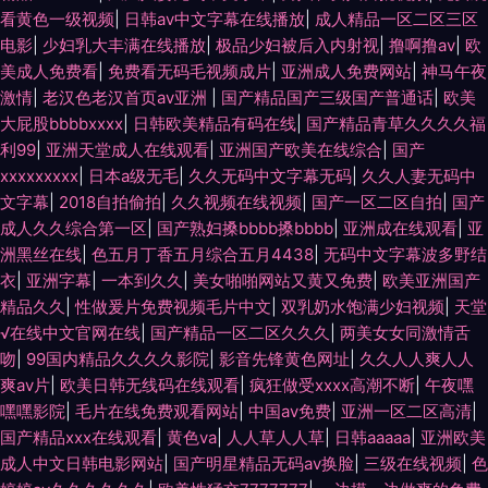
看黄色一级视频
|
日韩av中文字幕在线播放
|
成人精品一区二区三区
电影
|
少妇乳大丰满在线播放
|
极品少妇被后入内射视
|
撸啊撸av
|
欧
美成人免费看
|
免费看无码毛视频成片
|
亚洲成人免费网站
|
神马午夜
激情
|
老汉色老汉首页av亚洲
|
国产精品国产三级国产普通话
|
欧美
大屁股bbbbxxxx
|
日韩欧美精品有码在线
|
国产精品青草久久久久福
利99
|
亚洲天堂成人在线观看
|
亚洲国产欧美在线综合
|
国产
xxxxxxxxx
|
日本a级无毛
|
久久无码中文字幕无码
|
久久人妻无码中
文字幕
|
2018自拍偷拍
|
久久视频在线视频
|
国产一区二区自拍
|
国产
成人久久综合第一区
|
国产熟妇搡bbbb搡bbbb
|
亚洲成在线观看
|
亚
洲黑丝在线
|
色五月丁香五月综合五月4438
|
无码中文字幕波多野结
衣
|
亚洲字幕
|
一本到久久
|
美女啪啪网站又黄又免费
|
欧美亚洲国产
精品久久
|
性做爰片免费视频毛片中文
|
双乳奶水饱满少妇视频
|
天堂
√在线中文官网在线
|
国产精品一区二区久久久
|
两美女女同激情舌
吻
|
99国内精品久久久久影院
|
影音先锋黄色网址
|
久久人人爽人人
爽av片
|
欧美日韩无线码在线观看
|
疯狂做受xxxx高潮不断
|
午夜嘿
嘿嘿影院
|
毛片在线免费观看网站
|
中国av免费
|
亚洲一区二区高清
|
国产精品xxx在线观看
|
黄色va
|
人人草人人草
|
日韩aaaaa
|
亚洲欧美
成人中文日韩电影网站
|
国产明星精品无码av换脸
|
三级在线视频
|
色