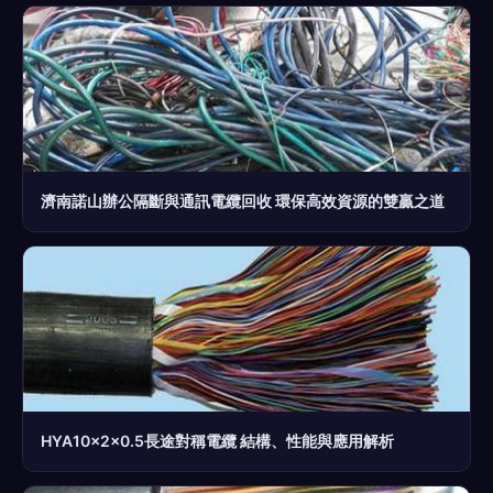
濟南諾山辦公隔斷與通訊電纜回收 環保高效資源的雙贏之道
HYA10×2×0.5長途對稱電纜 結構、性能與應用解析