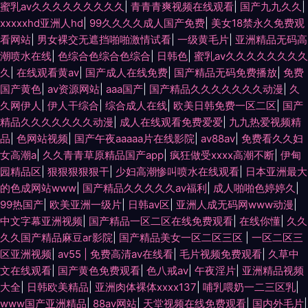
蜜乳av久久久久久久久久久
|
青青青爽视频在线观看
|
国产九九久久
|
xxxxxhd亚洲人hd
|
99久久久久成人国产免费
|
美女18禁永久免费观
看网站
|
男女裸交无遮挡啪啪激情试看
|
一级黄毛片
|
亚洲精品无码高
潮喷水在线
|
色综合色综合色综合
|
日韩色
|
蜜乳av久久久久久久久久
久
|
在线观看黄av
|
国产成人在线免费
|
国产精品无码免费播放
|
免费
国产黄色
|
av资源网站
|
aaa国产
|
国产精品久久久久久久久动漫
|
久
久网伊人
|
伊人干综合
|
综合成人在线
|
欧美日韩免费一区二区
|
国产
精品久久久久久久久动漫
|
成人在线观看免费爱爱
|
九九热爱视频精
品
|
色网站视频
|
国产午夜aaaaa片在线影院
|
av88av
|
免费看久久妇
女高潮a
|
久久青青草原精品国产app
|
疯狂做受xxxx高潮不断
|
伊甸
园精品区
|
狠狠狠狠狠干
|
少妇高潮惨叫喷水在线观看
|
日本亚洲最大
的色成网站www
|
国产精品久久久久久av福利
|
成人啪啪色婷婷久
|
99热国产
|
欧美亚洲一级片
|
日韩av区
|
亚洲人成无码网www动漫
|
中文字幕亚洲视频
|
国产精品一区二区在线免费观看
|
在线你懂
|
久久
久久国产精品麻豆ar影院
|
国产精品美女一区二区三区
|
一区二区三
区亚洲视频
|
av55 | 免费高清av在线看
|
毛片视频免费观看
|
久草中
文在线观看
|
国产黄色免费观看
|
色八戒av
|
午夜淫片
|
亚洲精品视频
大全
|
日韩欧美精品
|
亚洲肉体裸体xxxx137
|
哺乳喂奶一二三区乳
|
www国产亚洲精品
|
88av网站
|
天堂视频在线免费观看
|
国内外毛片
|