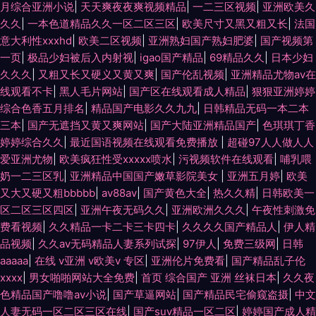
月综合亚洲小说
|
天天爽夜夜爽视频精品
|
一二三区视频
|
亚洲欧美久
久久
|
一本色道精品久久一区二区三区
|
欧美尺寸又黑又粗又长
|
法国
意大利性xxxhd
|
欧美二区视频
|
亚洲熟妇国产熟妇肥婆
|
国产视频第
一页
|
极品少妇被后入内射视
|
igao国产精品
|
69精品久久
|
日本少妇
久久久
|
又粗又长又硬义又黄又爽
|
国产伦乱视频
|
亚洲精品尤物av在
线观看不卡
|
黑人毛片网站
|
国产区在线观看成人精品
|
狠狠亚洲婷婷
综合色香五月排名
|
精品国产电影久久九九
|
日韩精品无码一本二本
三本
|
国产无遮挡又黄又爽网站
|
国产大陆亚洲精品国产
|
色琪琪丁香
婷婷综合久久
|
最近国语视频在线观看免费播放
|
超碰97人人做人人
爱亚洲尤物
|
欧美疯狂性受xxxxx喷水
|
污视频软件在线观看
|
哺乳喂
奶一二三区乳
|
亚洲精品中国国产嫩草影院美女
|
亚洲五月婷
|
欧美
又大又硬又粗bbbbb
|
av88av
|
国产黄色大全
|
热久久精
|
日韩欧美一
区二区三区四区
|
亚洲午夜无码久久
|
亚洲欧洲久久久
|
午夜性刺激免
费看视频
|
久久精品一卡二卡三卡四卡
|
久久久久国产精品人
|
伊人精
品视频
|
久久av无码精品人妻系列试探
|
97伊人
|
免费三级网
|
日韩
aaaaa
|
在线 v亚洲 v欧美v 专区
|
亚洲伦片免费看
|
国产精品乱子伦
xxxx
|
男女啪啪网站大全免费
|
首页 综合国产 亚洲 丝袜日本
|
久久夜
色精品国产噜噜av小说
|
国产草逼网站
|
国产精品民宅偷窥盗摄
|
中文
人妻无码一区二区三区在线
|
国产suv精品一区二区
|
婷婷国产成人精