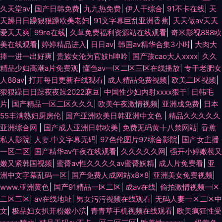
久天堂av
|
国产日韩免费
|
九九热免费
|
伊人干综合
|
91不卡在线
|
天
天躁日日躁狠狠躁欧美老妇
|
91文字幕巨乱亚洲香蕉
|
天天做av天天
爱天天爽
|
99re在线
|
久草免费福利资源站在线观看
|
奇米影视888欧
美在线观看
|
婷婷精品进入
|
日日av
|
韩国av精华合集3小时
|
大肉大
捧一进一出好爽
|
贵族女沦为官妓h呻吟
|
国产孩cao大人xxxx
|
久久
精品少妇高潮a片免费观
|
懂色av一区二区三区在线播放
|
专干老肥女
人88av
|
打开每日更新在线观看
|
成人精品免费视频
|
欧美二区视频
|
狠狠躁日日躁夜夜躁2022麻豆
|
中国性少妇内射xxxx狠干
|
日韩毛
片
|
国产精品一区二区久久久
|
欧美午夜激情视频
|
亚洲成免费
|
日本
55丰满熟妇厨房伦
|
国产亚洲欧美日韩亚洲中文色
|
精品久久久久久
亚洲综合网
|
国产成人亚洲日韩欧美
|
免费无码黄十八禁网站
|
香蕉
私人影院
|
人妻.中文字幕无码
|
97色伦图片97综合影院
|
国产女主播
一区二区
|
国产精华av午夜在线观看
|
久久久久久网
|
强开小婷嫩苞又
嫩又紧韩国视频
|
蜜臀av性久久久久av蜜臀妖精
|
成人片免费看
|
亚
洲中文字幕乱码一区
|
国产免费人成网站x8x8
|
亚洲美女免费视频
|
www.亚洲黄色
|
国产91精品一区二区
|
成av在线
|
偷拍激情视频一区
二区三区
|
av在线地址
|
男女污污视频在线观看
|
无码人妻一区二区中
文
|
极品妇女扒开粉嫩小泬
|
青青草手机视频在线观看
|
欧美疯狂性受