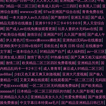
韩
|
欧美国产日韩一区
|
人人草人人澡
|
亚洲视频一区二区三区
|
午夜
热门精品一区二区三区
|
欧美成人乱码一二三四区
|
欧美黑人三级
|
亚
洲综合套图
|
wwwxxx亚洲
|
97se亚洲国产综合在线
|
青青免费在线
视频
|
一本大道伊人av久久综合
|
国产激情91
|
亚洲五月花
|
国产成人
精品无缓存在线播放
|
亚洲卡1卡2卡三卡4卡5卡6卡
|
男人天堂综合
网
|
国产成人av在线免播放观看更新
|
玩弄人妻奶水无码av在线
|
国
产欧美综合视频
|
激情宗合
|
亚洲国产97
|
久久国产激情
|
国产成人午
夜
|
伊人黄色片
|
性xxxx搡xxxxx搡欧美
|
亚洲热妇无码av在线播放
|
亚洲欧美中文日韩v在线97
|
亚欧乱色
|
欧美 日韩 综合
|
在线播放中
文字幕
|
一道本综合久久
|
91精品国产自产
|
成人福利院
|
av一区三区
|
亚洲女成人图区
|
激情丁香六月
|
91热爆在线
|
国产又爽又粗又猛的视
频
|
激情二区
|
欧美精品二区三区四区免费看视频
|
亚洲精品另类
|
国
内精品乱码卡一卡2卡三卡
|
成人青青草
|
麻豆成人91精品二区三区
|
av88av
|
少妇又色又紧又爽又刺激视频
|
亚洲大尺度视频
|
国产偷人
妻精品一区
|
又黄又爽在线观看
|
在线观看国产一区二区三区
|
无码国
产色欲xxxxx视频
|
一区二区三区无码视频免费福利
|
国产欧美精品
aaaaaa片
|
日本精品一区二区三区四区的功能
|
久久国产影视
|
欧洲
亚洲精品久久久久
|
亚洲精品美女久久久
|
性爱免费视频
|
国产做爰视
频免费播放
|
中文字幕日本特黄aa毛片
|
国产精品亚洲精品日韩已方
|