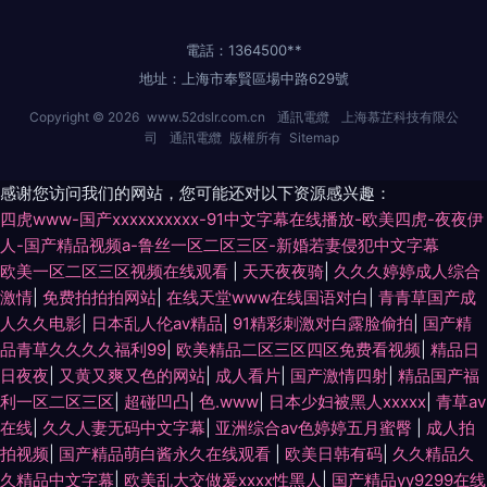
電話：1364500**
地址：上海市奉賢區場中路629號
Copyright © 2026
www.52dslr.com.cn
通訊電纜
上海慕芷科技有限公
司
通訊電纜
版權所有
Sitemap
感谢您访问我们的网站，您可能还对以下资源感兴趣：
四虎www-国产xxxxxxxxxx-91中文字幕在线播放-欧美四虎-夜夜伊
人-国产精品视频a-鲁丝一区二区三区-新婚若妻侵犯中文字幕
欧美一区二区三区视频在线观看
|
天天夜夜骑
|
久久久婷婷成人综合
激情
|
免费拍拍拍网站
|
在线天堂www在线国语对白
|
青青草国产成
人久久电影
|
日本乱人伦aⅴ精品
|
91精彩刺激对白露脸偷拍
|
国产精
品青草久久久久福利99
|
欧美精品二区三区四区免费看视频
|
精品日
日夜夜
|
又黄又爽又色的网站
|
成人看片
|
国产激情四射
|
精品国产福
利一区二区三区
|
超碰凹凸
|
色.www
|
日本少妇被黑人xxxxx
|
青草av
在线
|
久久人妻无码中文字幕
|
亚洲综合av色婷婷五月蜜臀
|
成人拍
拍视频
|
国产精品萌白酱永久在线观看
|
欧美日韩有码
|
久久精品久
久精品中文字幕
|
欧美乱大交做爰xxxⅹ性黑人
|
国产精品yy9299在线