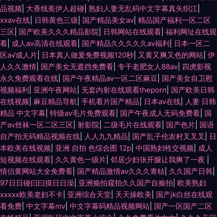
品视频
|
大香线蕉伊人超碰
|
熟妇人妻无乱码中文字幕真矢织江
|
xxav在线
|
日韩黄色三级
|
国产精品美女av
|
精品国产福利一区二区
三区
|
国产欧美久久久精品影院
|
日韩网站在线观看
|
福利网址在线观
看
|
成人av高清在线观看
|
国产精品久久久久久av福利
|
日本一区二
区a√成人片
|
日本真人做爰免费视频120秒
|
又黄又爽又色的网站
|
伊
人久久激情
|
国产美女无遮挡免费看
|
专干老肥女人88av
|
四虎影视
永久免费观看在线
|
国产午夜精品av一区二区麻豆
|
国产美女自卫慰
视频福利
|
亚洲午夜网站
|
无套内射在线观看theporn
|
国产欧美日韩
在线视频
|
麻豆精品导航
|
手机看片国产精品
|
日本aⅴ在线
|
人妻 日韩
精品 中文字幕
|
特级av毛片免费观看
|
国产午夜成人无码免费看
|
国
产av丝袜一区二区三区
|
射影院
|
二级毛片在线观看
|
国产色片
|
国语
自产拍无码精品视频在线
|
人人九九精品
|
国产乱子伦农村叉叉叉
|
日
本欧美在线视频
|
亚洲 自拍 色综合图 12p
|
中国熟妇牲交视频
|
成人
短视频在线观看
|
久久黄色一级片
|
邻居少妇张开腿让我爽了一夜
|
情侣黄网站大全免费看
|
国产精品激情av久久久青桔
|
久久国产日韩
|
97日日碰曰曰摸日日澡
|
亚洲揄拍窥拍久久国产自揄拍
|
欧美熟妇
xxxxx欧美老妇不卡
|
亚洲综合天堂
|
天天操欧美
|
国产jk白丝在线观
看免费
|
中文字幕mv
|
中文字幕码精品视频网站
|
国产一区国产二区