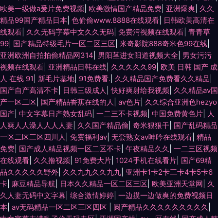
欧美一级做a爰片免费视频
|
欧美激情国产精品免费
|
亚洲爆爽
|
久久
精品99国产精品日本
|
色偷偷www.8888在线观看
|
日韩欧美高清在
线观看
|
久久无码字幕中文久久无码
|
免费污视频在线观看
|
青青草
99
|
国产精品特级毛片一区二区三区
|
米奇影院888奇米色99在线
|
亚洲欧洲自拍拍偷精品网314
|
男阳茎进女阳道视频大全
|
男女污污
视频在线观看
|
亚洲精品日韩在线
|
久久久久久99
|
欧美 日韩 国产 成
人 在线 91
|
新毛片基地
|
91免费看.
|
久久精品国产免费看久久精品
|
国产自产高清不卡
|
日韩三级成人
|
快好爽射给我视频
|
久久精品av国
产一区二区
|
国产精品香蕉在线的人
|
av色片
|
久久综合亚洲色hezyo
国产
|
中文字幕日产熟女乱码
|
一二三不卡视频
|
中国免费黄色片
|
人
人爽人人澡人人人人妻
|
久久国产精品偷
|
奇米狠狠干
|
国产乱码精品
一区二区三区四川人
|
免费福利av
|
无套熟女av呻吟在线观看
|
精品
免费
|
国产成人精品视频一区二区不卡
|
午夜精品久久
|
一二三区视频
在线观看
|
久久撸视频
|
91免费大片
|
1024手机在线看片
|
国产69精
品久久久久久野外
|
久久九九久久九九
|
亚洲卡1卡2卡三卡4卡5卡6
卡
|
麻豆精品导航
|
日本久久精品一区二区三区
|
欧美亚洲天堂网
|
久
久人妻无码中文字幕
|
综合激情婷婷
|
一边摸一边做爽的免费视频日
本
|
av无码精品一区二区三区四区
|
圆产精品久久久久久久久久久
|