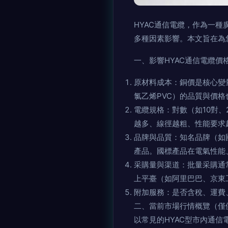
HYAC通信電纜，作為一
多種因素影響。本文旨在為
一、影響HYAC通信電纜價
原材料成本：銅價是核心變
氯乙烯PVC）的品質與價格
電纜規格：對數（如10對、
越多、線徑越粗、性能要求
品牌與品質：知名品牌（如
產品。國標產品在電氣性能
采購量與渠道：批量采購通
上平臺（如阿里巴巴、京東
附加服務：是否含稅、運費
二、當前市場行情概覽（僅
以常見的HYAC型市內通信