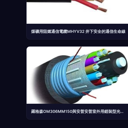
煤礦用阻燃通信電纜MHYV32 井下安全的通信生命線
羅格森OM306MM150與安普安普室外用鎧裝型光纜1-1664174-5對比分析