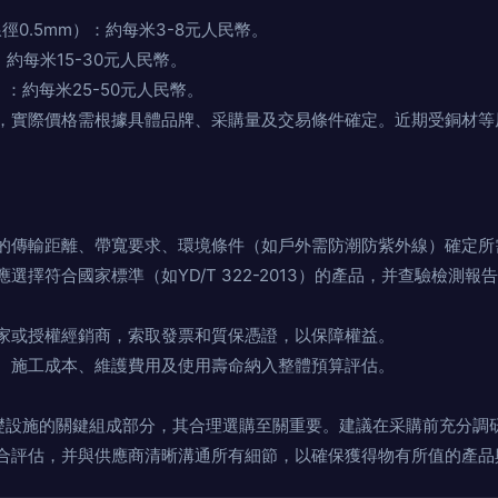
對，線徑0.5mm）：約每米3-8元人民幣。
對）：約每米15-30元人民幣。
0對）：約每米25-50元人民幣。
，實際價格需根據具體品牌、采購量及交易條件確定。近期受銅材等
的傳輸距離、帶寬要求、環境條件（如戶外需防潮防紫外線）確定所
選擇符合國家標準（如YD/T 322-2013）的產品，并查驗檢測
家或授權經銷商，索取發票和質保憑證，以保障權益。
、施工成本、維護費用及使用壽命納入整體預算評估。
基礎設施的關鍵組成部分，其合理選購至關重要。建議在采購前充分調
合評估，并與供應商清晰溝通所有細節，以確保獲得物有所值的產品