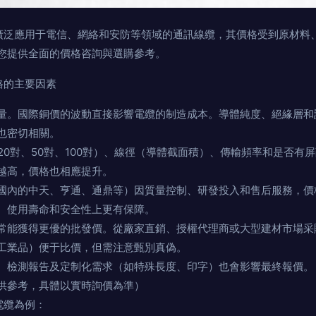
種廣泛應用于電信、網絡和安防等領域的通訊線纜，其價格受到原材料
您提供全面的價格咨詢與選購參考。
格的主要因素
量。國際銅價的波動直接影響電纜的制造成本。導體純度、絕緣層和
也密切相關。
20對、50對、100對）、線徑（導體截面積）、傳輸頻率和是否有
越高，價格也相應提升。
國內的中天、亨通、通鼎等）因質量控制、研發投入和售后服務，價
、使用壽命和安全性上更有保障。
常能獲得更優的批發價。從廠家直銷、授權代理商或大型建材市場采
工業品）便于比價，但需注意甄別真偽。
、檢測報告及定制化需求（如特殊長度、印字）也會影響最終報價。
供參考，具體以實時詢價為準）
電纜為例：