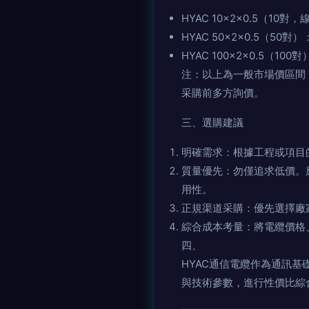
HYAC 10×2×0.5（10
HYAC 50×2×0.5（50
HYAC 100×2×0.5（10
注：以上為一般市場價區間
采購前多方詢價。
三、選購建議
明確需求：根據工程或項目
質量優先：勿僅追求低價。應
用性。
正規渠道采購：優先選擇廠
綜合成本考量：將電纜價格
四、
HYAC通信電纜作為通訊
與技術參數，進行性價比綜