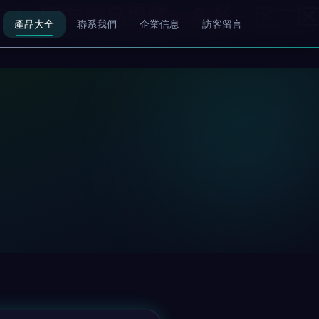
夜伊人-国产精品视频a-鲁丝一区二区
產品大全
聯系我們
企業信息
訪客留言