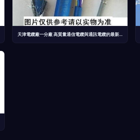
天津電纜廠一分廠 高質量通信電纜與通訊電纜的最新市場供求分析