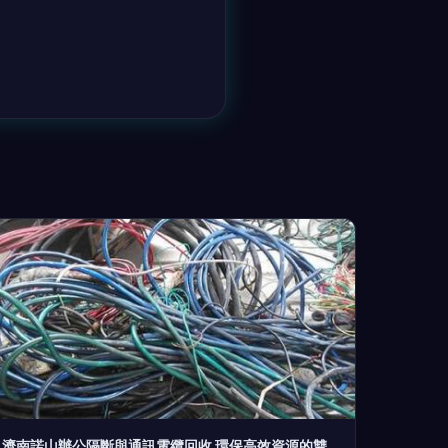
濟南諾山辦公隔斷與通訊電纜回收 環保高效資源的雙贏之道